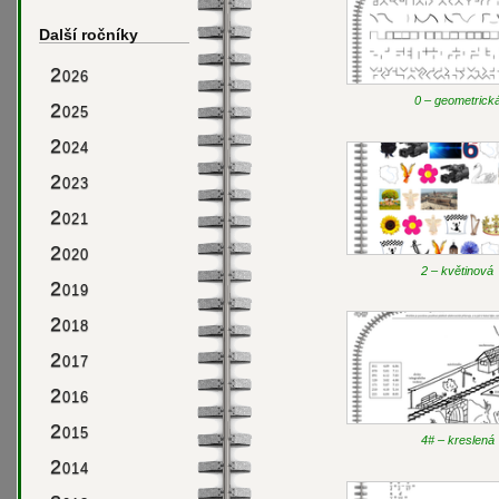
Další ročníky
2
026
0 – geometrick
2
025
2
024
2
023
2
021
2
020
2 – květinová
2
019
2
018
2
017
2
016
2
015
4# – kreslená
2
014