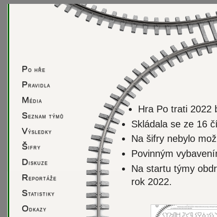
P
o hře
P
ravidla
M
édia
Hra Po trati 2022 
S
eznam týmů
Skládala se ze 16 č
V
ýsledky
Na šifry nebylo mo
Š
ifry
Povinným vybavením
D
iskuze
Na startu týmy obd
R
eportáže
rok 2022.
S
tatistiky
O
dkazy