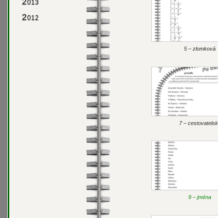
2
013
2
012
5 – zlomková
7 – cestovatels
9 – jména