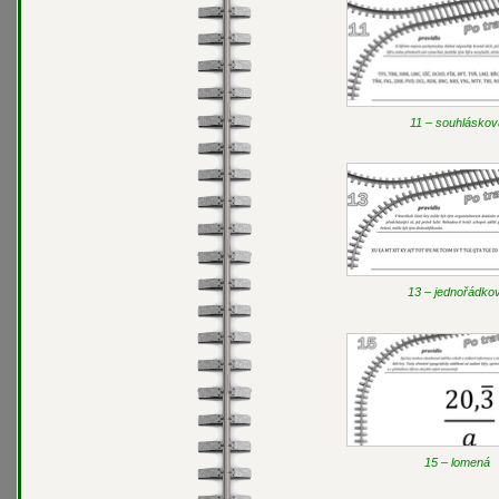
11 – souhlásko
13 – jednořádko
15 – lomená