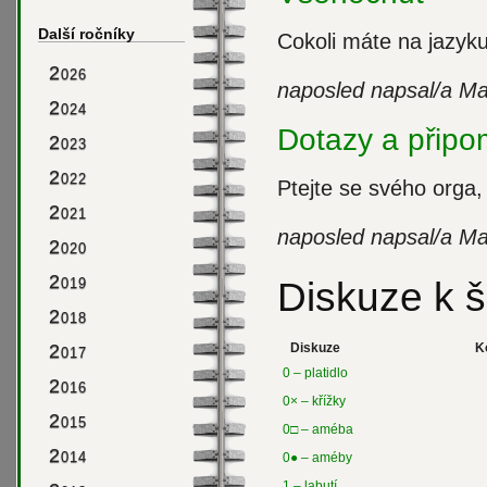
Další ročníky
Cokoli máte na jazyku
2
026
naposled napsal/a Ma
2
024
Dotazy a připo
2
023
2
022
Ptejte se svého orga,
2
021
naposled napsal/a Mar
2
020
2
019
Diskuze k š
2
018
2
Diskuze
K
017
0 – platidlo
2
016
0× – křížky
2
015
0□ – améba
2
014
0● – améby
1 – labutí