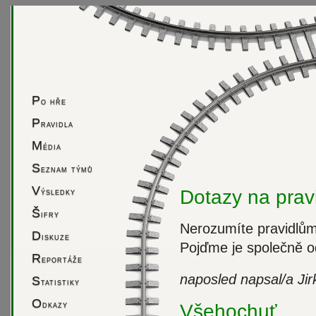
P
o hře
P
ravidla
M
édia
S
eznam týmů
V
ýsledky
Dotazy na prav
Š
ifry
Nerozumíte pravidlům?
D
iskuze
Pojďme je společně od
R
eportáže
naposled napsal/a Jir
S
tatistiky
O
dkazy
Všehochuť