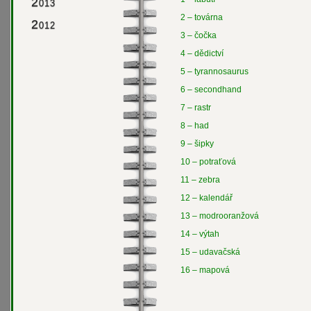
2
013
2 – továrna
2
012
3 – čočka
4 – dědictví
5 – tyrannosaurus
6 – secondhand
7 – rastr
8 – had
9 – šipky
10 – potraťová
11 – zebra
12 – kalendář
13 – modrooranžová
14 – výtah
15 – udavačská
16 – mapová