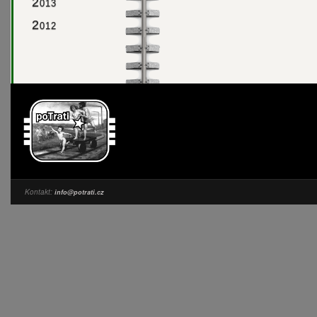
2
013
2
012
Kontakt:
info@potrati.cz