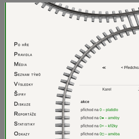
P
o hře
P
ravidla
M
édia
≪
< Předcho
S
eznam týmů
V
ýsledky
Karel
Š
ifry
akce
D
iskuze
příchod na
0 – platidlo
R
eportáže
příchod na
0● – améby
S
tatistiky
příchod na
0× – křížky
O
dkazy
příchod na
0□ – améba