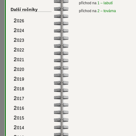
příchod na
1 – labutí
Další ročníky
příchod na
2 – továrna
2
026
2
024
2
023
2
022
2
021
2
020
2
019
2
018
2
017
2
016
2
015
2
014