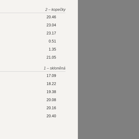
2 – kopečky
20.46
23.04
23.17
0.51
1.35
21.05
1 – skloněná
17.09
18.22
19.38
20.08
20.16
20.40