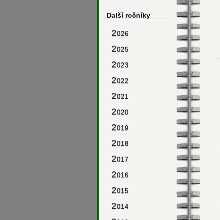
Další ročníky
2
026
2
025
2
023
2
022
2
021
2
020
2
019
2
018
2
017
2
016
2
015
2
014