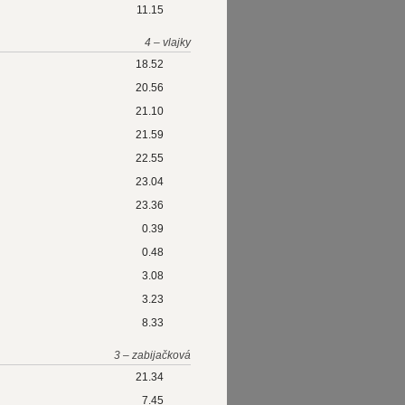
11.15
4 – vlajky
18.52
20.56
21.10
21.59
22.55
23.04
23.36
0.39
0.48
3.08
3.23
8.33
3 – zabijačková
21.34
7.45