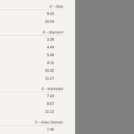
9 – čísla
9.43
10.54
8 – dopravní
3.38
4.44
5.49
8.11
10.32
11.17
6 – královská
7.43
8.57
11.12
5 – Asan Damian
7.45