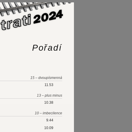
Pořadí
15 – dvoupísmenná
11.53
13 – plus minus
10.38
10 – imbecilence
9.44
10.09