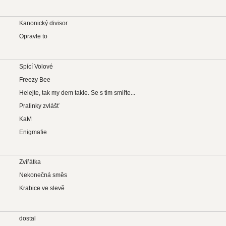
Kanonický divisor
Opravte to
Spící Volové
Freezy Bee
Helejte, tak my dem takle. Se s tim smiřte...
Pralinky zvlášť
KaM
Enigmafie
Zvířátka
Nekonečná směs
Krabice ve slevě
dostal