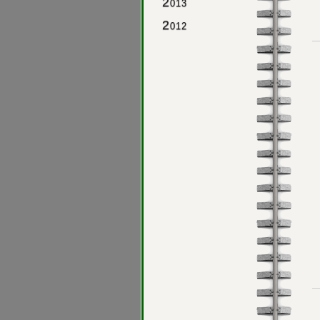
2
013
2
012