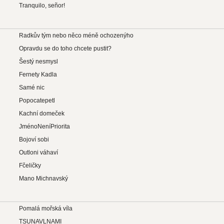
Tranquilo, señor!
Radkův tým nebo něco méně ochozenýho
Opravdu se do toho chcete pustit?
Šestý nesmysl
Fernety Kadla
Samé nic
Popocatepetl
Kachní domeček
JménoNeníPriorita
Bojoví sobi
Outloni váhaví
Fčeličky
Mano Michnavský
Pomalá mořská víla
TSUNAVLNAMI