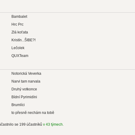
Bambalet
Hrc Prc
Zlá koťata
Kristín...ŠIBE?!
Lečolek
QUXTeam
Notorická Veverka
Narvi tam narvala
Druhý votkonce
Bídní Pyrimidíni
Brumlíci
to přesně nechám na tobě
účastnilo se 199 účastníků
v 43 týmech.