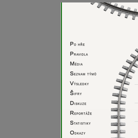
P
o hře
P
ravidla
M
édia
S
eznam týmů
V
ýsledky
Š
ifry
D
iskuze
R
eportáže
S
tatistiky
O
dkazy