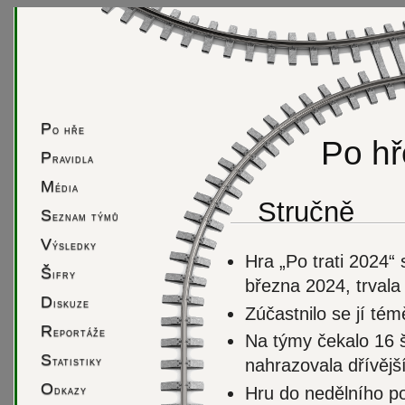
P
o hře
Po hř
P
ravidla
M
édia
Stručně
S
eznam týmů
V
ýsledky
Hra „Po trati 2024“ 
Š
ifry
března 2024, trvala
D
iskuze
Zúčastnilo se jí té
R
eportáže
Na týmy čekalo 16 ši
S
tatistiky
nahrazovala dřívější 
O
Hru do nedělního po
dkazy