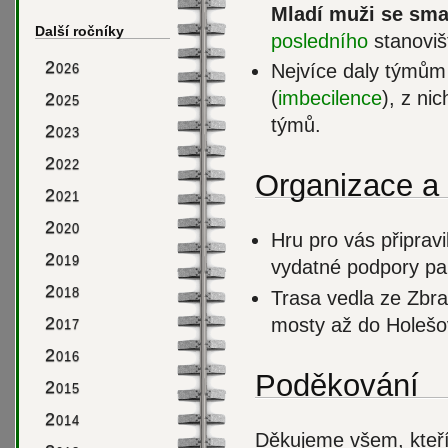
Mladí muži se sm
Další ročníky
posledního
stanoviš
2
Nejvíce daly týmům 
026
(
imbecilence
), z ni
2
025
týmů.
2
023
2
022
Organizace a 
2
021
2
020
Hru pro vás připrav
2
019
vydatné podpory par
2
018
Trasa vedla ze Zbra
2
mosty až do Holešo
017
2
016
Poděkování
2
015
2
014
Děkujeme všem, kteří 