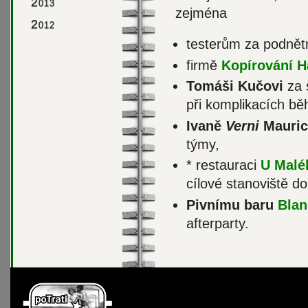
2
013
zejména
2
012
testerům za podnět
firmě
Kopírování H
Tomáši Kučovi
za 
při komplikacích bě
Ivaně
Verni
Mauric
týmy,
* restauraci
U Malé
cílové stanoviště do 
Pivnímu baru
Blan
afterparty.