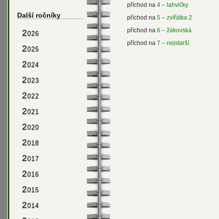
příchod na
4 – lahvičky
Další ročníky
příchod na
5 – zvířátka 2
příchod na
6 – žákovská
2
026
příchod na
7 – nejstarší
2
025
2
024
2
023
2
022
2
021
2
020
2
018
2
017
2
016
2
015
2
014