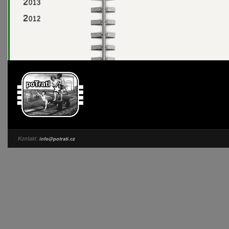
2
013
2
012
Kontakt:
info@potrati.cz