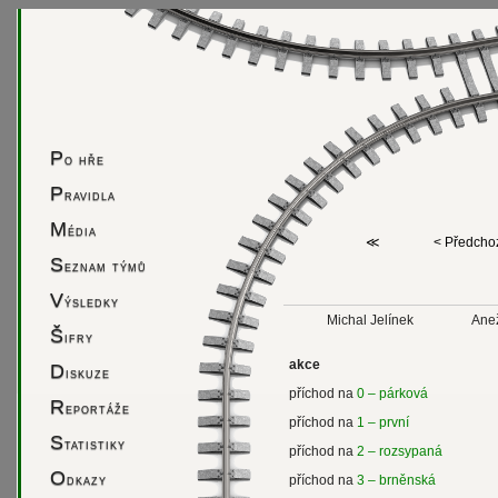
P
o hře
P
ravidla
M
édia
≪
< Předcho
S
eznam týmů
V
ýsledky
Michal Jelínek
Ane
Š
ifry
akce
D
iskuze
příchod na
0 – párková
R
eportáže
příchod na
1 – první
S
tatistiky
příchod na
2 – rozsypaná
O
dkazy
příchod na
3 – brněnská