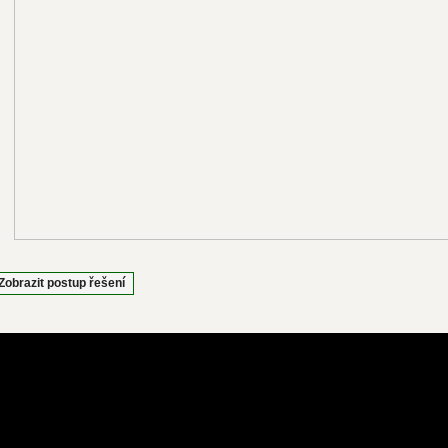
Zobrazit postup řešení