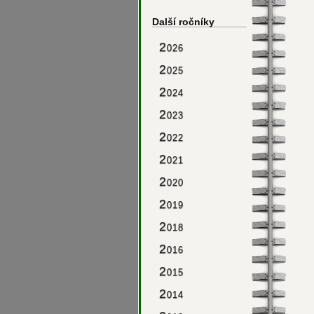
Další ročníky
2
026
2
025
2
024
2
023
2
022
2
021
2
020
2
019
2
018
2
016
2
015
2
014