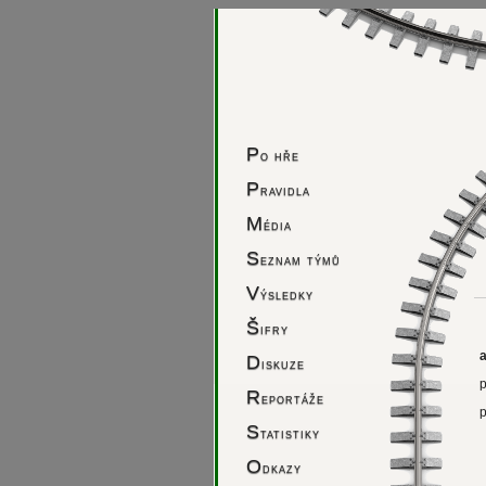
P
o hře
P
ravidla
M
édia
S
eznam týmů
V
ýsledky
Š
ifry
D
iskuze
R
eportáže
S
tatistiky
O
dkazy