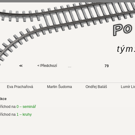
tým
≪
< Předchozí
…
79
Eva Prachařová
Martin Šudoma
Ondřej Baláš
Lumír Li
akce
příchod na
0 – seminář
příchod na
1 – kruhy