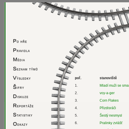
P
o hře
P
ravidla
M
édia
S
eznam týmů
V
ýsledky
poř.
stanoviště
1.
Mladí muži se sma
Š
ifry
2.
voy-a-ger
D
iskuze
3.
Corn Flakes
R
eportáže
4.
Přizdisráči
S
tatistiky
5.
Šestý nesmysl
O
6.
Pralinky zvlášť
dkazy