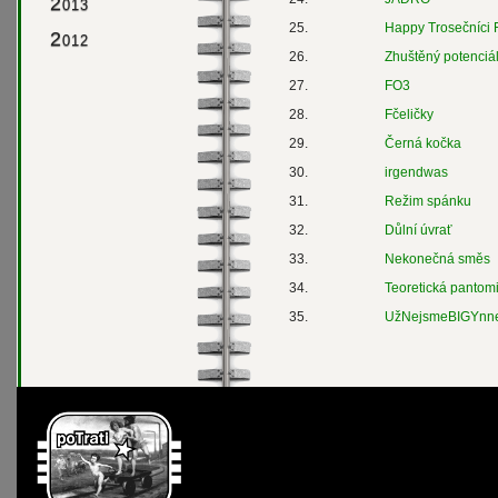
2
013
25.
Happy Trosečníci 
2
012
26.
Zhuštěný potenciá
27.
FO3
28.
Fčeličky
29.
Černá kočka
30.
irgendwas
31.
Režim spánku
32.
Důlní úvrať
33.
Nekonečná směs
34.
Teoretická pantom
35.
UžNejsmeBIGYnn