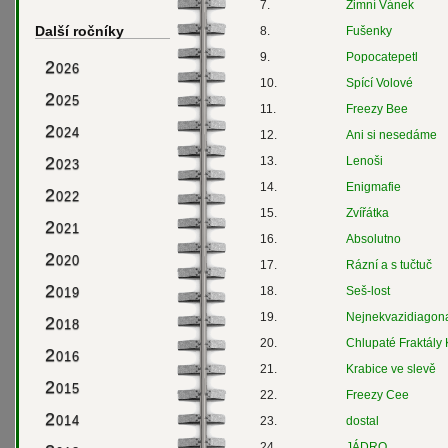
7.
Zimní Vánek
Další ročníky
8.
Fušenky
9.
Popocatepetl
2
026
10.
Spící Volové
2
025
11.
Freezy Bee
2
024
12.
Ani si nesedáme
2
13.
Lenoši
023
14.
Enigmafie
2
022
15.
Zvířátka
2
021
16.
Absolutno
2
020
17.
Rázní a s tučtuč
2
18.
Seš-lost
019
19.
Nejnekvazidiagona
2
018
20.
Chlupaté Fraktály
2
016
21.
Krabice ve slevě
2
015
22.
Freezy Cee
2
014
23.
dostal
24.
JÁDRO