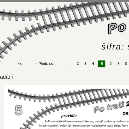
šifra
…
2
3
4
6
7
8
5
≪
< Předchozí
adání