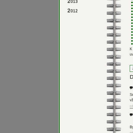
2
013
2
012
K 
u
D
Sn
v
o
By
od