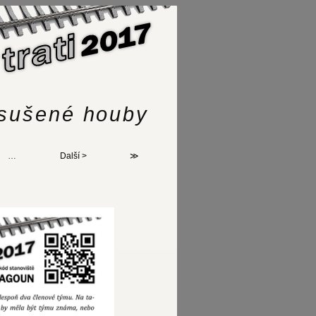
: sušené houby
…
Další >
≫