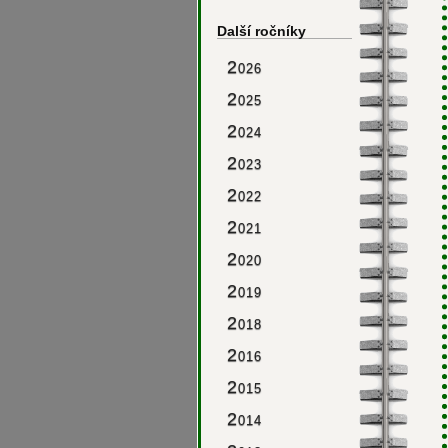
Další ročníky
2
026
2
025
2
024
2
023
2
022
2
021
2
020
2
019
2
018
2
016
2
015
2
014