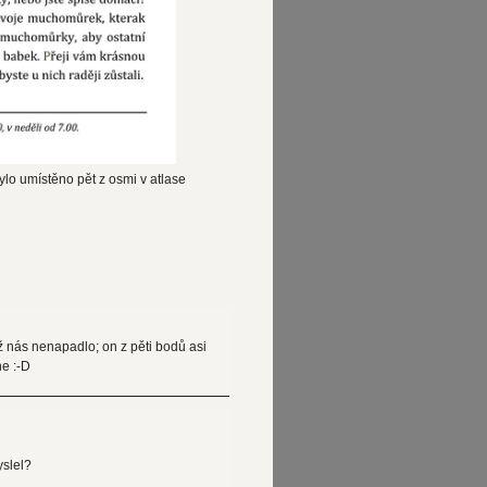
bylo umístěno pět z osmi v atlase
íž nás nenapadlo; on z pěti bodů asi
ne :-D
yslel?