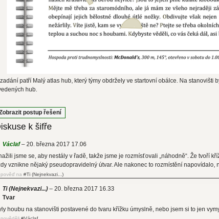
zadání patří Malý atlas hub, který týmy obdržely ve startovní obálce. Na stanovišti 
vedených hub.
Zobrazit postup řešení
iskuse k šifře
Václaf
20. března 2017 17.06
ažili jsme se, aby nestály v řadě, takže jsme je rozmísťovali „náhodně“. Že tvoří kř
ždy vznikne nějaký pseudopravidelný útvar. Ale nakonec to rozmístění napovídalo, 
dpověď na
#Ti (Nejnekvazi...)
Ti (Nejnekvazi...)
20. března 2017 16.33
Tvar
ly houbu na stanovišti postavené do tvaru křížku úmyslně, nebo jsem si to jen vym
pověděli
#Václaf