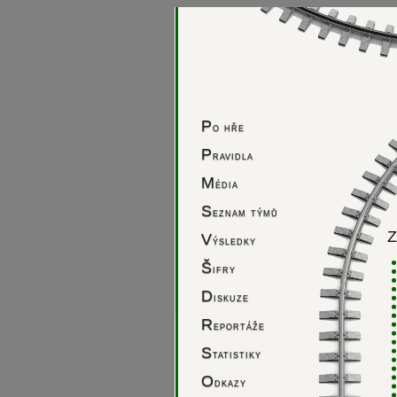
P
o hře
P
ravidla
M
édia
S
eznam týmů
Z
V
ýsledky
Š
ifry
D
iskuze
R
eportáže
S
tatistiky
O
dkazy