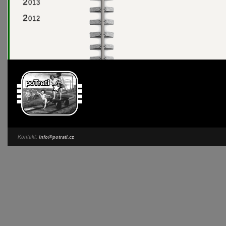
2
013
2
012
Kontakt:
info@potrati.cz