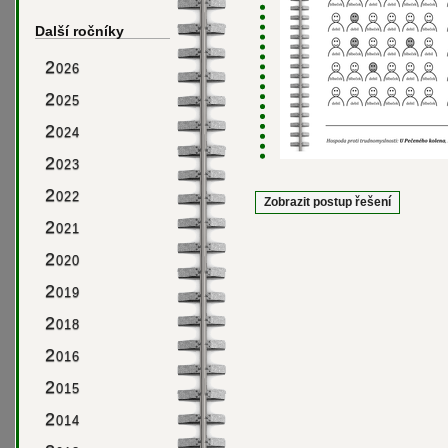
Další ročníky
2
026
2
025
2
024
2
023
2
022
Zobrazit postup řešení
2
021
2
020
2
019
2
018
2
016
2
015
2
014