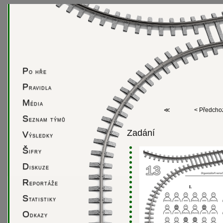
P
o hře
P
ravidla
M
édia
≪
< Předcho
S
eznam týmů
Zadání
V
ýsledky
Š
ifry
D
iskuze
R
eportáže
S
tatistiky
O
dkazy