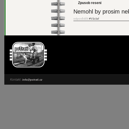
Zpusob reseni
Nemohl by prosim nekd
odpověděli
#Václaf
Kontakt:
info@potrati.cz