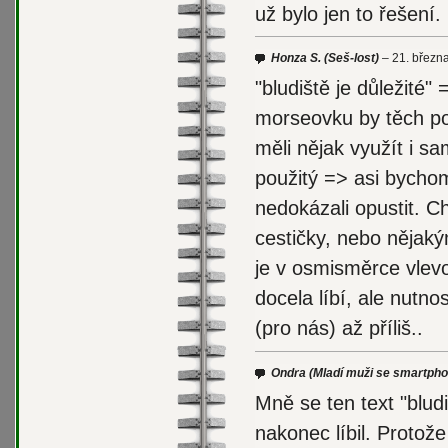
už bylo jen to řešení.
Honza S.
(Seš-lost)
21. březn
"bludiště je důležité
morseovku by těch po
měli nějak využít i s
použitý => asi bychom
nedokázali opustit. C
cestičky, nebo nějak
je v osmisměrce vlevo 
docela líbí, ale nutnos
(pro nás) až příliš..
Ondra
(Mladí muži se smartpho
Mně se ten text "blud
nakonec líbil. Protože