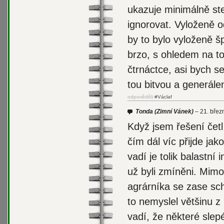
ukazuje minimálně ste
ignorovat. Vyloženě o
by to bylo vyloženě 
brzo, s ohledem na to
čtrnáctce, asi bych se
tou bitvou a generálem
odpověděli
#Václaf
Tonda
(Zimní Vánek)
21. břez
Když jsem řešení četl
čím dál víc přijde jak
vadí je tolik balastn
už byli zmíněni. Mim
agrárníka se zase sc
to nemyslel většinu z
vadí, že některé slep