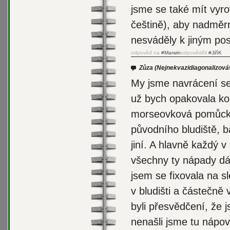
jsme se také mít vyr
češtině), aby nadměr
nesváděly k jiným po
odpověď na
#Marwin
odpověděli
#JiříK
Zůza
(Nejnekvazidiagonalizováv
My jsme navrácení se 
už bych opakovala ko
morseovková pomůcko
původního bludiště, b
jiní. A hlavně každý 
všechny ty nápady dáv
jsem se fixovala na s
v bludišti a částečn
byli přesvědčení, že 
nenašli jsme tu nápov