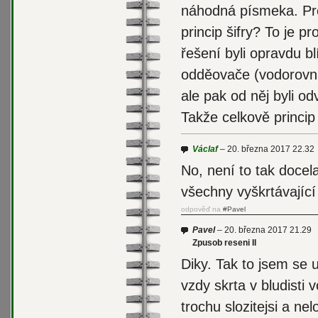
náhodná písmeka. Proř
princip šifry? To je p
řešení byli opravdu bl
odděovače (vodorovná 
ale pak od něj byli o
Takže celkově princip
Václaf
20. března 2017 22.32
No, není to tak docel
všechny vyškrtávající
odpověď na
#Pavel
Pavel
20. března 2017 21.29
Zpusob reseni II
Diky. Tak to jsem se u
vzdy skrta v bludisti 
trochu slozitejsi a ne