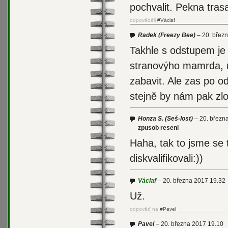
pochvalit. Pekna trasa 
odpověděli
#Václaf
Radek
(Freezy Bee)
20. břez
Takhle s odstupem je 
stranovýho mamrda, ne
zabavit. Ale zas po o
stejně by nám pak zlo
Honza S.
(Seš-lost)
20. březn
zpusob reseni
Haha, tak to jsme se 
diskvalifikovali:))
Václaf
20. března 2017 19.32
Už.
odpověď na
#Pavel
Pavel
20. března 2017 19.10