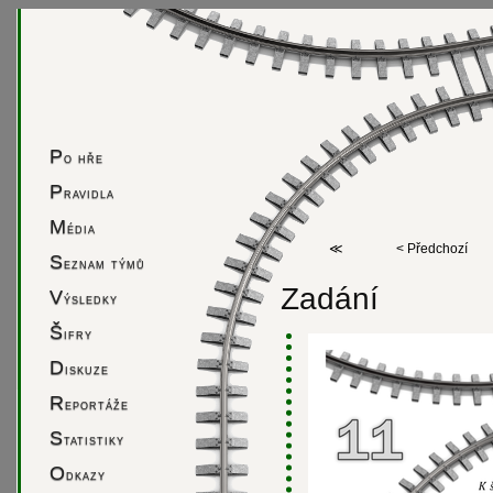
P
o hře
P
ravidla
M
édia
≪
< Předchozí
S
eznam týmů
Zadání
V
ýsledky
Š
ifry
D
iskuze
R
eportáže
S
tatistiky
O
dkazy