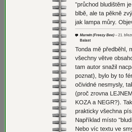
"průchod bludištěm je 
blbě, ale ta pěkně z
jak lampa můry. Objev
Marwin
(Freezy Bee)
21. břez
Balast
Tonda mě předběhl, m
všechny větve obsaho
tam autor snažil nacpa
poznat), bylo by to fé
očividné nesmysly, ta
(proč zrovna LEJNEM
KOZA a NEGR?). Takže
prakticky všechna pís
Například místo "bludiš
Nebo víc textu ve smy