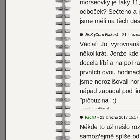
morseovky je taky 11
odboček? Sečteno a po
jsme měli na těch des
JiříK
(Corn Flakes)
21. březn
Václaf: Jo, vyrovnaná
několikrát. Jenže kde
docela líbí a na poTr
prvních dvou hodinác
jsme nerozlišovali hor
nápad zapadal pod jin
"píčbuzina" :)
odpověď na
#Václaf
Václaf
21. března 2017 15.17
Někde to už nešlo ro
samozřejmě spíše odra