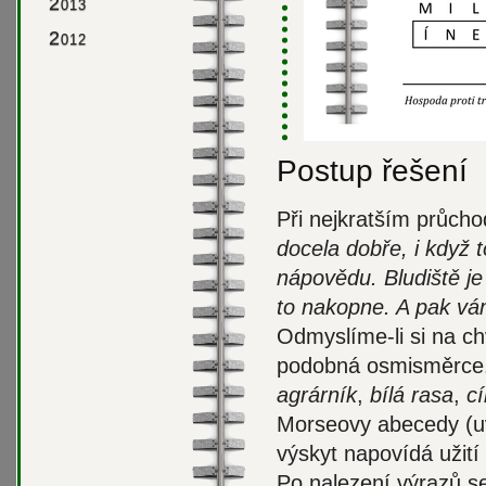
2
013
2
012
Postup řešení
Při nejkratším průch
docela dobře, i když 
nápovědu. Bludiště je 
to nakopne. A pak vám
Odmyslíme-li si na ch
podobná osmisměrce. V
agrárník
,
bílá rasa
,
cí
Morseovy abecedy (
výskyt napovídá užit
Po nalezení výrazů se 