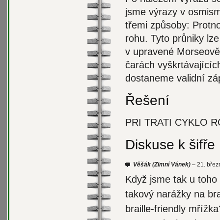
jsme výrazy v osmisměr
třemi způsoby: Protn
rohu. Tyto průniky lz
v upravené Morseově 
čarách vyškrtávající
dostaneme validní zá
Řešení
PRI
TRATI
CYKLO
R
Diskuse k šifře
Věšák
(Zimní Vánek)
21. břez
Když jsme tak u toho 
takový narážky na bra
braille-friendly mřížk