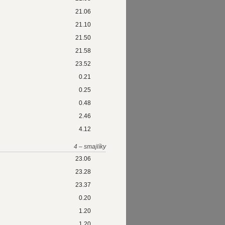
21.06
21.10
21.50
21.58
23.52
0.21
0.25
0.48
2.46
4.12
4 – smajlíky
23.06
23.28
23.37
0.20
1.20
1.20