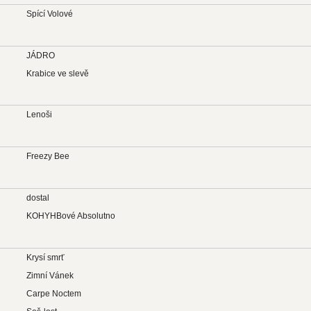
Spící Volové
JÁDRO
Krabice ve slevě
Lenoši
Freezy Bee
dostal
KOHYHBové Absolutno
Krysí smrť
Zimní Vánek
Carpe Noctem