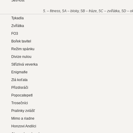
Seš-lost
5. – fitness, 5A – bloky, 5B – fráze, 5C – zvířátka, 5D – 
Tykadla
Zvířátka
FO3
Bořek tavitel
Režim spánku
Divize nulou
Střízlivá veverka
Enigmafie
Zlá koťata
Přizdisráči
Popocatepetl
Trosečníci
Pralinky zvlášť
Mimo a riadne
Honzovi Andilci