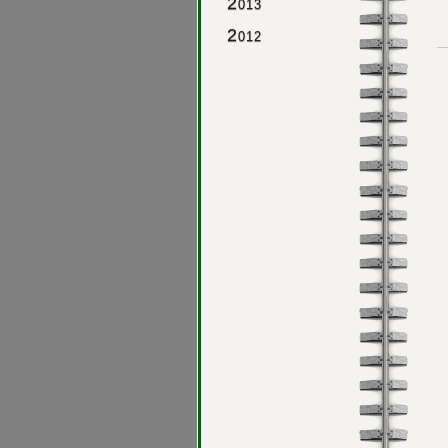
2
013
2
012