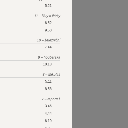
5.21
11 – čáry a čárky
6.52
9.50
10 – železniční
7.44
9 – houbařská
10.18
8 – Mikuláš
5.11
8.58
7 – reportáž
3.46
4.44
6.19