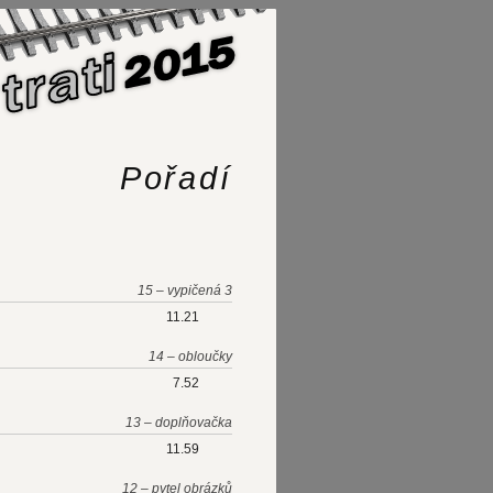
Pořadí
15 – vypičená 3
11.21
14 – obloučky
7.52
13 – doplňovačka
11.59
12 – pytel obrázků