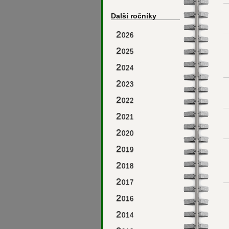
Další ročníky
2
026
2
025
2
024
2
023
2
022
2
021
2
020
2
019
2
018
2
017
2
016
2
014