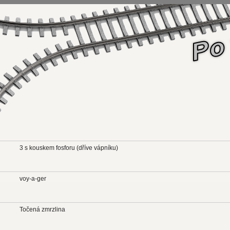
3 s kouskem fosforu (dříve vápníku)
voy-a-ger
Točená zmrzlina