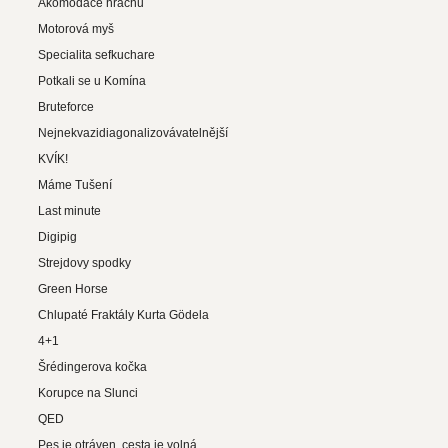
Akomodace hrachu
Motorová myš
Specialita sefkuchare
Potkali se u Komína
Bruteforce
Nejnekvazidiagonalizovávatelnější
KVÍK!
Máme Tušení
Last minute
Digipig
Strejdovy spodky
Green Horse
Chlupaté Fraktály Kurta Gödela
4+1
Šrédingerova kočka
Korupce na Slunci
QED
Pes je otráven, cesta je volná