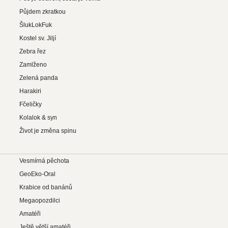
Půjdem zkratkou
ŠlukLokFuk
Kostel sv. Jiljí
Zebra řez
Zamlženo
Zelená panda
Harakiri
Fčeličky
Kolalok & syn
Život je změna spinu
Vesmírná pěchota
GeoEko-Oral
Krabice od banánů
Megaopozdilci
Amatéři
Ještě větší amatéři