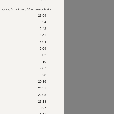
6.35
okrajová, 5E – koláč, 5F – čárový kód a...
23.59
1.54
3.43
4.41
5.04
5.09
1.02
1.10
7.07
19.28
20.36
21.51
23.08
23.18
0.27