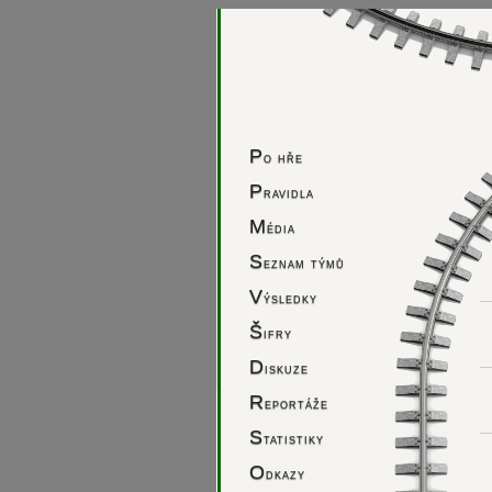
P
o hře
P
ravidla
M
édia
S
eznam týmů
V
ýsledky
Š
ifry
D
iskuze
R
eportáže
S
tatistiky
O
dkazy