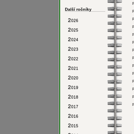
Další ročníky
2
026
2
025
2
024
2
023
2
022
2
021
2
020
2
019
2
018
2
017
2
016
2
015