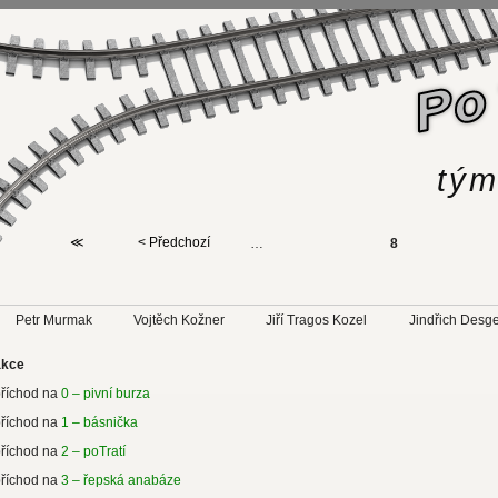
tým
≪
< Předchozí
…
8
Petr Murmak
Vojtěch Kožner
Jiří Tragos Kozel
Jindřich Desg
akce
příchod na
0 – pivní burza
příchod na
1 – básnička
příchod na
2 – poTratí
příchod na
3 – řepská anabáze