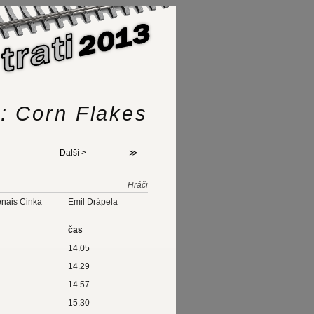
: Corn Flakes
…
Další >
≫
Hráči
enais Cinka
Emil Drápela
čas
14.05
14.29
14.57
15.30