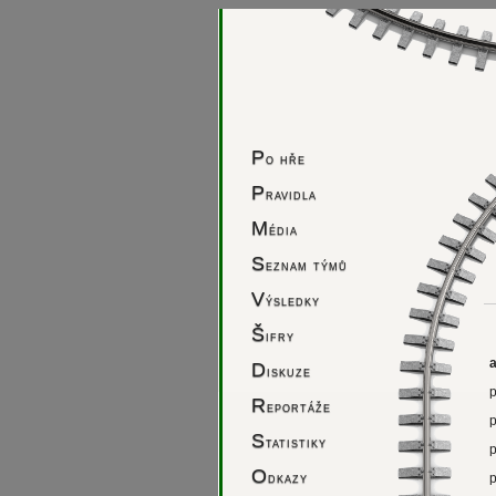
P
o hře
P
ravidla
M
édia
S
eznam týmů
V
ýsledky
Š
ifry
D
iskuze
R
eportáže
S
tatistiky
O
dkazy