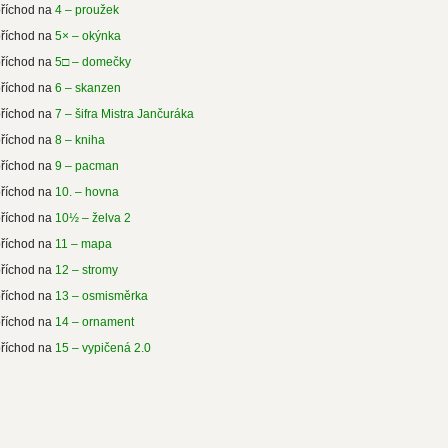
příchod na
4 – proužek
příchod na
5× – okýnka
příchod na
5□ – domečky
příchod na
6 – skanzen
příchod na
7 – šifra Mistra Jančuráka
příchod na
8 – kniha
příchod na
9 – pacman
příchod na
10. – hovna
příchod na
10½ – želva 2
příchod na
11 – mapa
příchod na
12 – stromy
příchod na
13 – osmisměrka
příchod na
14 – ornament
příchod na
15 – vypičená 2.0