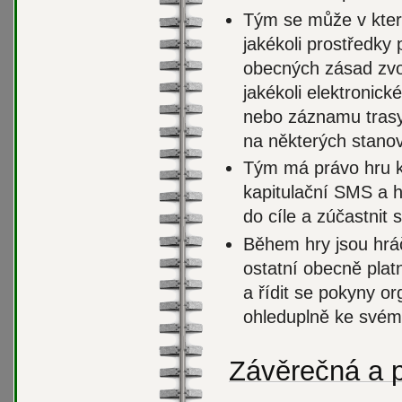
Tým se může v kterék
jakékoli prostředky
obecných zásad zvo
jakékoli elektronické
nebo záznamu trasy 
na některých stanov
Tým má právo hru kd
kapitulační
SMS
a h
do cíle a zúčastnit 
Během hry jsou hráč
ostatní obecně plat
a řídit se pokyny or
ohleduplně ke svému
Závěrečná a 