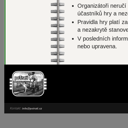
Organizátoři neručí 
účastníků hry a nez
Pravidla hry platí z
a nezakrytě stanove
V posledních inform
nebo upravena.
Kontakt:
info@potrati.cz