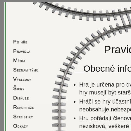
P
o hře
Pravid
P
ravidla
M
édia
Obecné inf
S
eznam týmů
V
ýsledky
Hra je určena pro d
Š
ifry
hry musejí být starší
D
iskuze
Hráči se hry účastn
R
eportáže
neobsahuje nebezpe
S
tatistiky
Hru pořádají členov
O
nezisková, veškeré 
dkazy