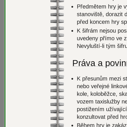
Předmětem hry je vy
stanoviště, dorazit
před koncem hry spln
K šifrám nejsou pos
uvedeny přímo ve zp
Nevyluští-li tým šif
Práva a povin
K přesunům mezi sta
nebo veřejné linkov
kole, koloběžce, sk
vozem taxislužby n
postižením užívajíc
konzultovat před hr
Během hry je zakáz