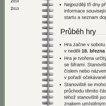
2
014
Nejpozději tři dny 
2
013
informace souvisejí
startu a seznam do
Průběh hry
Hra začne v sobot
v neděli
18. března
Hra je tvořena urči
se šiframi. Stanovi
číslem nebo názvem 
v pořadí očekávané
Stanoviště se mohou
průchodu těmito čás
téhož stanoviště js
znakem umístěným z