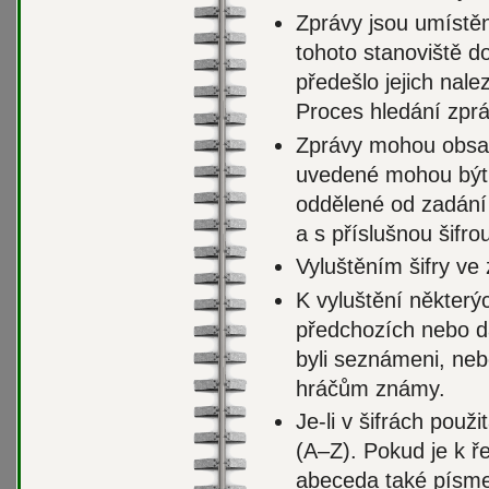
Zprávy jsou umístě
tohoto stanoviště do
předešlo jejich nal
Proces hledání zpr
Zprávy mohou obsah
uvedené mohou být d
oddělené od zadání 
a s příslušnou šifro
Vyluštěním šifry ve
K vyluštění některý
předchozích nebo dal
byli seznámeni, neb
hráčům známy.
Je-li v šifrách použ
(A–Z). Pokud je k ř
abeceda také písm