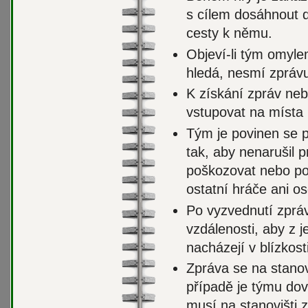
s cílem dosáhnout d
cesty k němu.
Objeví-li tým omyle
hledá, nesmí zpráv
K získání zpráv ne
vstupovat na místa
Tým je povinen se p
tak, aby nenarušil 
poškozovat nebo po
ostatní hráče ani os
Po vyzvednutí zpráv
vzdálenosti, aby z j
nacházejí v blízkost
Zpráva se na stanov
případě je týmu dov
musí na stanovišti z