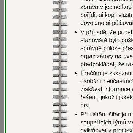
zpráva v jediné kopi
pořídit si kopii vlas
dovoleno si půjčova
V případě, že počet 
stanoviště bylo poš
správné poloze přes
organizátory na uve
předpokládat, že tak 
Hráčům je zakázáno
osobám neúčastnící
získávat informace 
řešení, jakož i jaké
hry.
Při luštění šifer je
soupeřících týmů 
ovlivňovat v proces