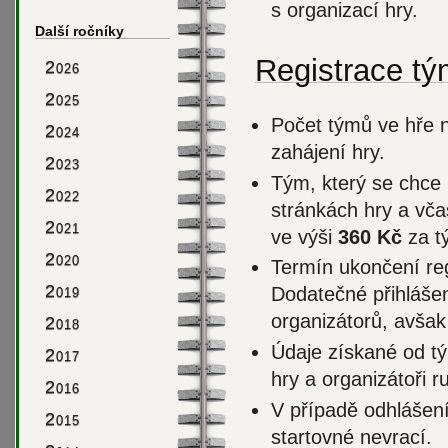
s organizací hry.
Další ročníky
Registrace t
2
026
2
025
Počet týmů ve hře n
2
024
zahájení hry.
2
023
Tým, který se chce h
2
022
stránkách hry a vča
2
021
ve výši
360 Kč
za t
2
020
Termín ukončení reg
2
Dodatečné přihláše
019
organizátorů, avša
2
018
Údaje získané od tý
2
017
hry a organizátoři 
2
016
V případě odhlášen
2
015
startovné nevrací.